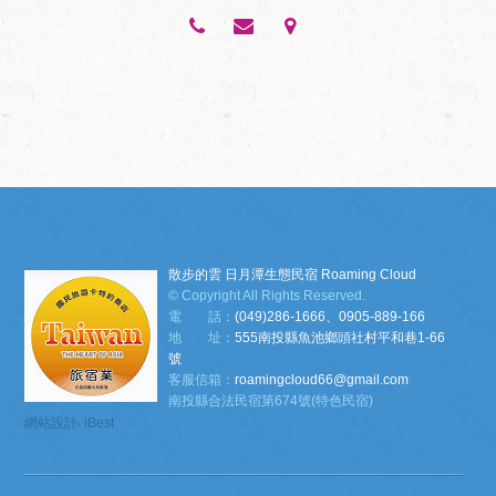
散步的雲 日月潭生態民宿 Roaming Cloud
© Copyright All Rights Reserved.
電 話：
(049)286-1666、0905-889-166
地 址：
555南投縣魚池鄉頭社村平和巷1-66
號
客服信箱：
roamingcloud66@gmail.com
南投縣合法民宿第674號(特色民宿)
網站設計
‧
iBest